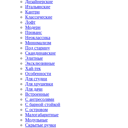
Дизайнерские
Итальянские
Кантри
Классические
Лофт
Модерн
Прованс
Неоклассика
Минимализм
Под старину
Скандинавские
Элитные
Эксклюзивные
Хай-тек
Особенности
Для студии
Для хрущевки
Для дачи
Встроенные
С антресолями
С барной стойкой
С островом
Малогабаритные
Модульные
Скрытые ручки