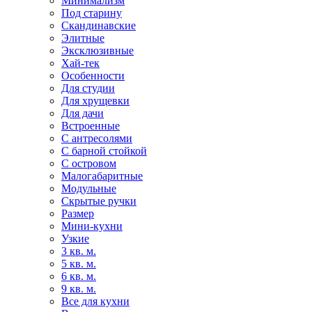
Минимализм
Под старину
Скандинавские
Элитные
Эксклюзивные
Хай-тек
Особенности
Для студии
Для хрущевки
Для дачи
Встроенные
С антресолями
С барной стойкой
С островом
Малогабаритные
Модульные
Скрытые ручки
Размер
Мини-кухни
Узкие
3 кв. м.
5 кв. м.
6 кв. м.
9 кв. м.
Все для кухни