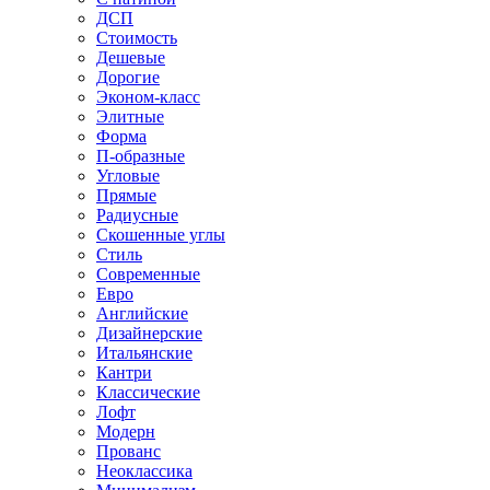
ДСП
Стоимость
Дешевые
Дорогие
Эконом-класс
Элитные
Форма
П-образные
Угловые
Прямые
Радиусные
Скошенные углы
Стиль
Современные
Евро
Английские
Дизайнерские
Итальянские
Кантри
Классические
Лофт
Модерн
Прованс
Неоклассика