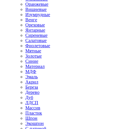
Оранжевые
Вишневые
Изумрудные
Венге
Ореховые
Янтарные
Сиреневые
Салатовые
Фиолетовые
Мятные
Золотые
Синие
Материал
МДФ
Эмаль
Акрил
Береза
Дерево
Дуб
ЛДСП
Массив
Пластик
Шпон
Экошпон
С патиной