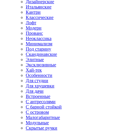
Дизайнерские
Итальянские
Кантри
Классические
Лофт
Модерн
Прованс
Неоклассика
Минимализм
Под старину
Скандинавские
Элитные
Эксклюзивные
Хай-тек
Особенности
Для студии
Для хрущевки
Для дачи
Встроенные
С антресолями
С барной стойкой
С островом
Малогабаритные
Модульные
Скрытые ручки