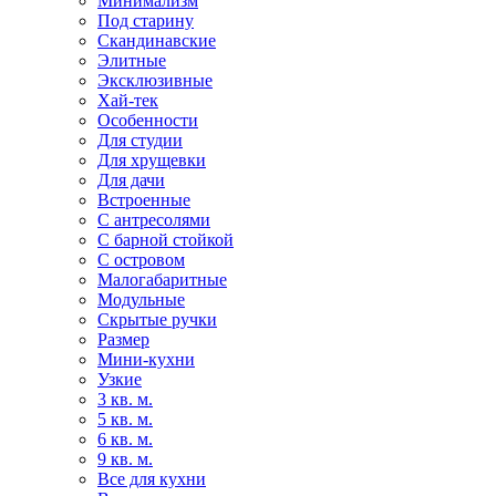
Минимализм
Под старину
Скандинавские
Элитные
Эксклюзивные
Хай-тек
Особенности
Для студии
Для хрущевки
Для дачи
Встроенные
С антресолями
С барной стойкой
С островом
Малогабаритные
Модульные
Скрытые ручки
Размер
Мини-кухни
Узкие
3 кв. м.
5 кв. м.
6 кв. м.
9 кв. м.
Все для кухни