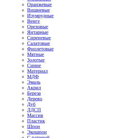
Оранжевые
Вишневые
Изумрудные
Венге
Ореховые
Янтарные
Сиреневые
Салатовые
Фиолетовые
Мятные
Золотые
Синие
Материал
МДФ
Эмаль
Акрил
Береза
Дерево
Дуб
ЛДСП
Массив
Пластик
Шпон
Экошпон
С патиной