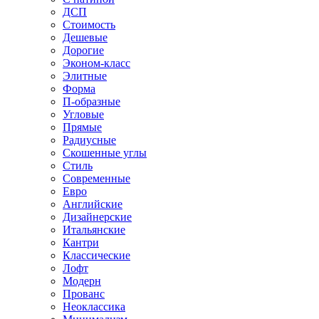
ДСП
Стоимость
Дешевые
Дорогие
Эконом-класс
Элитные
Форма
П-образные
Угловые
Прямые
Радиусные
Скошенные углы
Стиль
Современные
Евро
Английские
Дизайнерские
Итальянские
Кантри
Классические
Лофт
Модерн
Прованс
Неоклассика