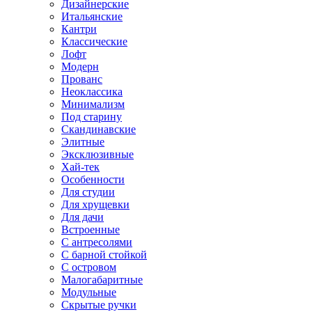
Дизайнерские
Итальянские
Кантри
Классические
Лофт
Модерн
Прованс
Неоклассика
Минимализм
Под старину
Скандинавские
Элитные
Эксклюзивные
Хай-тек
Особенности
Для студии
Для хрущевки
Для дачи
Встроенные
С антресолями
С барной стойкой
С островом
Малогабаритные
Модульные
Скрытые ручки