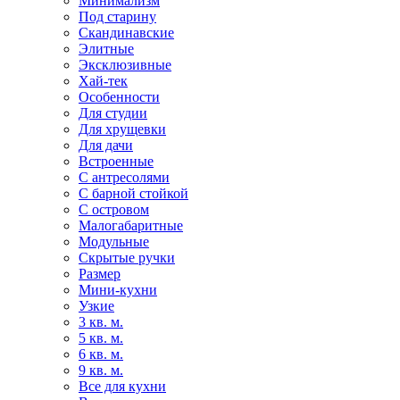
Минимализм
Под старину
Скандинавские
Элитные
Эксклюзивные
Хай-тек
Особенности
Для студии
Для хрущевки
Для дачи
Встроенные
С антресолями
С барной стойкой
С островом
Малогабаритные
Модульные
Скрытые ручки
Размер
Мини-кухни
Узкие
3 кв. м.
5 кв. м.
6 кв. м.
9 кв. м.
Все для кухни