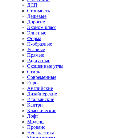
ДСП
Стоимость
Дешевые
Дорогие
Эконом-класс
Элитные
Форма
П-образные
Угловые
Прямые
Радиусные
Скошенные углы
Стиль
Современные
Евро
Английские
Дизайнерские
Итальянские
Кантри
Классические
Лофт
Модерн
Прованс
Неоклассика