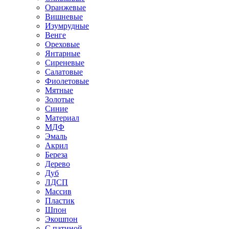
Оранжевые
Вишневые
Изумрудные
Венге
Ореховые
Янтарные
Сиреневые
Салатовые
Фиолетовые
Мятные
Золотые
Синие
Материал
МДФ
Эмаль
Акрил
Береза
Дерево
Дуб
ЛДСП
Массив
Пластик
Шпон
Экошпон
С патиной