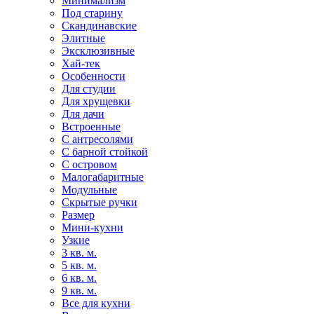
Минимализм
Под старину
Скандинавские
Элитные
Эксклюзивные
Хай-тек
Особенности
Для студии
Для хрущевки
Для дачи
Встроенные
С антресолями
С барной стойкой
С островом
Малогабаритные
Модульные
Скрытые ручки
Размер
Мини-кухни
Узкие
3 кв. м.
5 кв. м.
6 кв. м.
9 кв. м.
Все для кухни