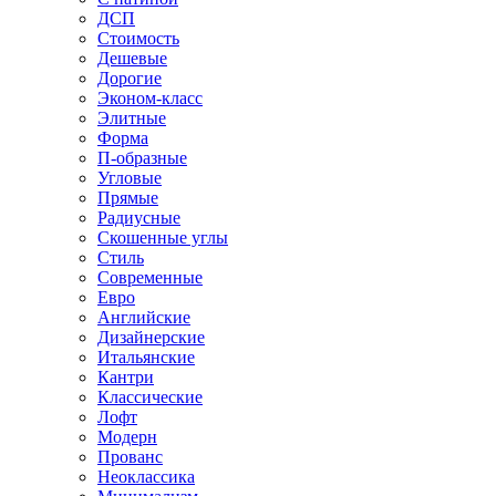
ДСП
Стоимость
Дешевые
Дорогие
Эконом-класс
Элитные
Форма
П-образные
Угловые
Прямые
Радиусные
Скошенные углы
Стиль
Современные
Евро
Английские
Дизайнерские
Итальянские
Кантри
Классические
Лофт
Модерн
Прованс
Неоклассика