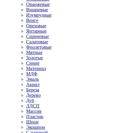
Оранжевые
Вишневые
Изумрудные
Венге
Ореховые
Янтарные
Сиреневые
Салатовые
Фиолетовые
Мятные
Золотые
Синие
Материал
МДФ
Эмаль
Акрил
Береза
Дерево
Дуб
ЛДСП
Массив
Пластик
Шпон
Экошпон
С патиной