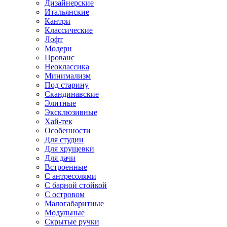
Дизайнерские
Итальянские
Кантри
Классические
Лофт
Модерн
Прованс
Неоклассика
Минимализм
Под старину
Скандинавские
Элитные
Эксклюзивные
Хай-тек
Особенности
Для студии
Для хрущевки
Для дачи
Встроенные
С антресолями
С барной стойкой
С островом
Малогабаритные
Модульные
Скрытые ручки