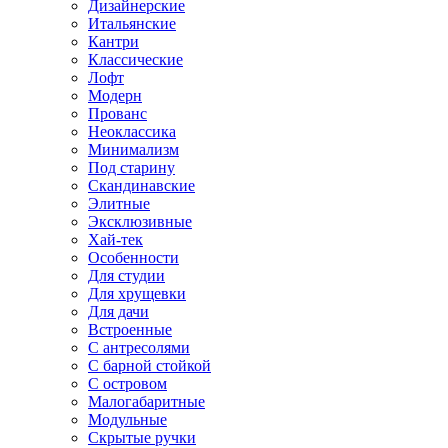
Дизайнерские
Итальянские
Кантри
Классические
Лофт
Модерн
Прованс
Неоклассика
Минимализм
Под старину
Скандинавские
Элитные
Эксклюзивные
Хай-тек
Особенности
Для студии
Для хрущевки
Для дачи
Встроенные
С антресолями
С барной стойкой
С островом
Малогабаритные
Модульные
Скрытые ручки