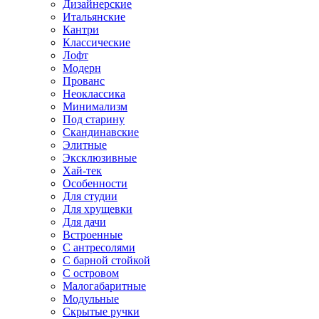
Дизайнерские
Итальянские
Кантри
Классические
Лофт
Модерн
Прованс
Неоклассика
Минимализм
Под старину
Скандинавские
Элитные
Эксклюзивные
Хай-тек
Особенности
Для студии
Для хрущевки
Для дачи
Встроенные
С антресолями
С барной стойкой
С островом
Малогабаритные
Модульные
Скрытые ручки