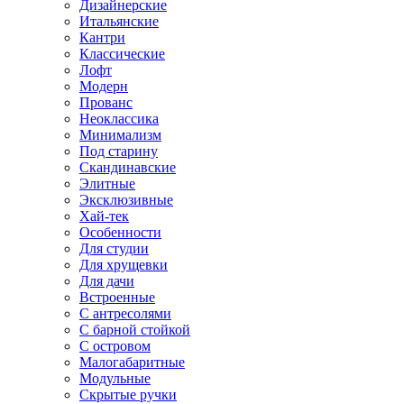
Дизайнерские
Итальянские
Кантри
Классические
Лофт
Модерн
Прованс
Неоклассика
Минимализм
Под старину
Скандинавские
Элитные
Эксклюзивные
Хай-тек
Особенности
Для студии
Для хрущевки
Для дачи
Встроенные
С антресолями
С барной стойкой
С островом
Малогабаритные
Модульные
Скрытые ручки