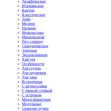
Дизайнерские
Итальянские
Кантри
Классические
Лофт
Модерн
Прованс
Неоклассика
Минимализм
Под старину
Скандинавские
Элитные
Эксклюзивные
Хай-тек
Особенности
Для студии
Для хрущевки
Для дачи
Встроенные
С антресолями
С барной стойкой
С островом
Малогабаритные
Модульные
Скрытые ручки