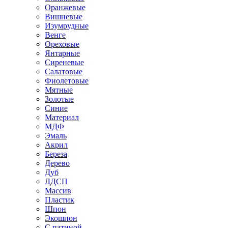
Оранжевые
Вишневые
Изумрудные
Венге
Ореховые
Янтарные
Сиреневые
Салатовые
Фиолетовые
Мятные
Золотые
Синие
Материал
МДФ
Эмаль
Акрил
Береза
Дерево
Дуб
ЛДСП
Массив
Пластик
Шпон
Экошпон
С патиной