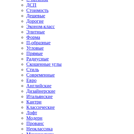
ДСП
Стоимость
Дешевые
Дорогие
Эконом-класс
Элитные
Форма
П-образные
Угловые
Прямые
Радиусные
Скошенные углы
Стиль
Современные
Евро
Английские
Дизайнерские
Итальянские
Кантри
Классические
Лофт
Модерн
Прованс
Неоклассика