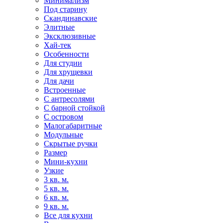
Минимализм
Под старину
Скандинавские
Элитные
Эксклюзивные
Хай-тек
Особенности
Для студии
Для хрущевки
Для дачи
Встроенные
С антресолями
С барной стойкой
С островом
Малогабаритные
Модульные
Скрытые ручки
Размер
Мини-кухни
Узкие
3 кв. м.
5 кв. м.
6 кв. м.
9 кв. м.
Все для кухни