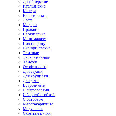
Дизайнерские
Итальянские
Кантри
Классические
Лофт
Модерн
Прованс
Неоклассика
Минимализм
Под старину
Скандинавские
Элитные
Эксклюзивные
Хай-тек
Особенности
Для студии
Для хрущевки
Для дачи
Встроенные
С антресолями
С барной стойкой
С островом
Малогабаритные
Модульные
Скрытые ручки