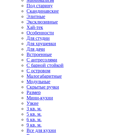
Минимализм
Под старину
Скандинавские
Элитные
Эксклюзивные
Хай-тек
Особенности
Для студии
Для хрущевки
Для дачи
Встроенные
С антресолями
С барной стойкой
С островом
Малогабаритные
Модульные
Скрытые ручки
Размер
Мини-кухни
Узкие
3 кв. м.
5 кв. м.
6 кв. м.
9 кв. м.
Все для кухни