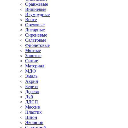
Оранжевые
Вишневые
Изумрудные
Венге
Ореховые
Янтарные
Сиреневые
Салатовые
Фиолетовые
Мятные
Золотые
Синие
Материал
МДФ
Эмаль
Акрил
Береза
Дерево
Дуб
ЛДСП
Массив
Пластик
Шпон
Экошпон
С патиной