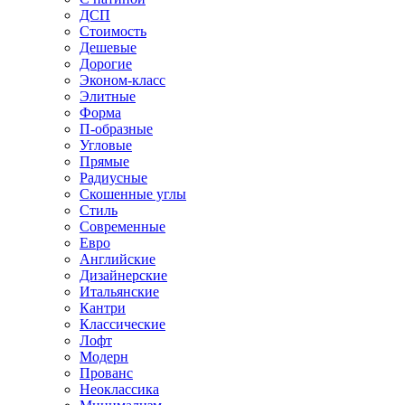
ДСП
Стоимость
Дешевые
Дорогие
Эконом-класс
Элитные
Форма
П-образные
Угловые
Прямые
Радиусные
Скошенные углы
Стиль
Современные
Евро
Английские
Дизайнерские
Итальянские
Кантри
Классические
Лофт
Модерн
Прованс
Неоклассика