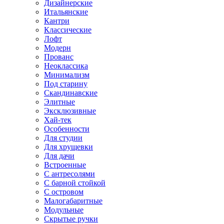
Дизайнерские
Итальянские
Кантри
Классические
Лофт
Модерн
Прованс
Неоклассика
Минимализм
Под старину
Скандинавские
Элитные
Эксклюзивные
Хай-тек
Особенности
Для студии
Для хрущевки
Для дачи
Встроенные
С антресолями
С барной стойкой
С островом
Малогабаритные
Модульные
Скрытые ручки