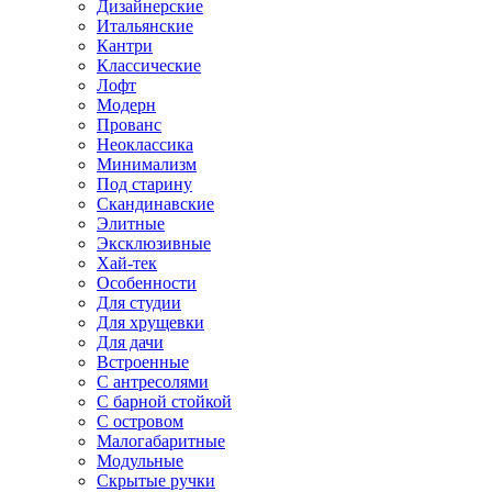
Дизайнерские
Итальянские
Кантри
Классические
Лофт
Модерн
Прованс
Неоклассика
Минимализм
Под старину
Скандинавские
Элитные
Эксклюзивные
Хай-тек
Особенности
Для студии
Для хрущевки
Для дачи
Встроенные
С антресолями
С барной стойкой
С островом
Малогабаритные
Модульные
Скрытые ручки