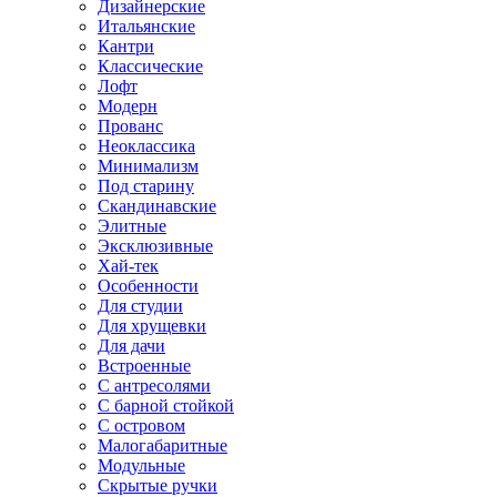
Дизайнерские
Итальянские
Кантри
Классические
Лофт
Модерн
Прованс
Неоклассика
Минимализм
Под старину
Скандинавские
Элитные
Эксклюзивные
Хай-тек
Особенности
Для студии
Для хрущевки
Для дачи
Встроенные
С антресолями
С барной стойкой
С островом
Малогабаритные
Модульные
Скрытые ручки