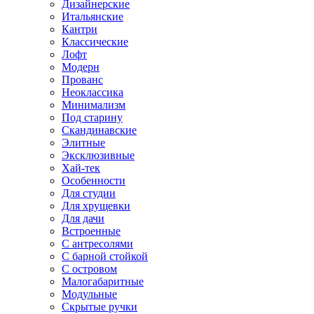
Дизайнерские
Итальянские
Кантри
Классические
Лофт
Модерн
Прованс
Неоклассика
Минимализм
Под старину
Скандинавские
Элитные
Эксклюзивные
Хай-тек
Особенности
Для студии
Для хрущевки
Для дачи
Встроенные
С антресолями
С барной стойкой
С островом
Малогабаритные
Модульные
Скрытые ручки