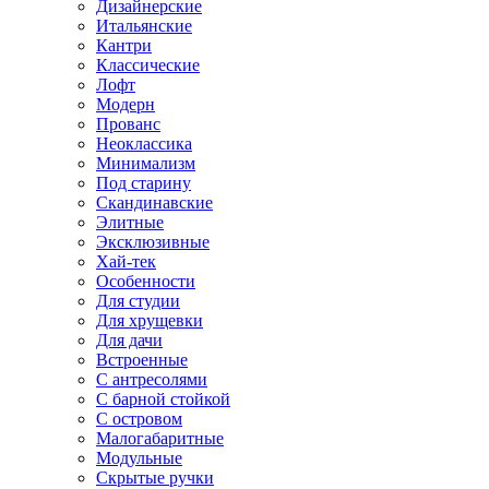
Дизайнерские
Итальянские
Кантри
Классические
Лофт
Модерн
Прованс
Неоклассика
Минимализм
Под старину
Скандинавские
Элитные
Эксклюзивные
Хай-тек
Особенности
Для студии
Для хрущевки
Для дачи
Встроенные
С антресолями
С барной стойкой
С островом
Малогабаритные
Модульные
Скрытые ручки