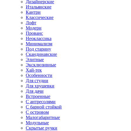
Дизайнерские
Итальянские
Кантри
Классические
Лофт
Модерн
Прованс
Неоклассика
Минимализм
Под старину
Скандинавские
Элитные
Эксклюзивные
Хай-тек
Особенности
Для студии
Для хрущевки
Для дачи
Встроенные
С антресолями
С барной стойкой
С островом
Малогабаритные
Модульные
Скрытые ручки