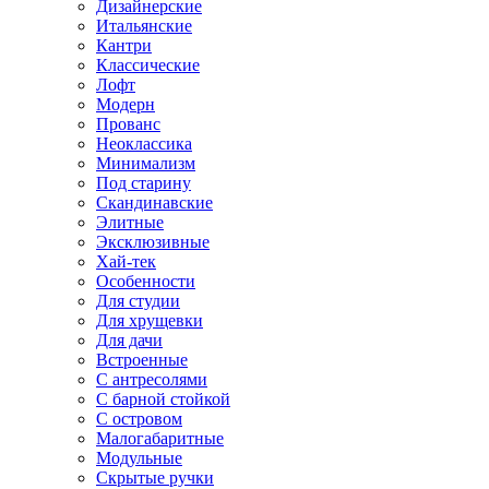
Дизайнерские
Итальянские
Кантри
Классические
Лофт
Модерн
Прованс
Неоклассика
Минимализм
Под старину
Скандинавские
Элитные
Эксклюзивные
Хай-тек
Особенности
Для студии
Для хрущевки
Для дачи
Встроенные
С антресолями
С барной стойкой
С островом
Малогабаритные
Модульные
Скрытые ручки