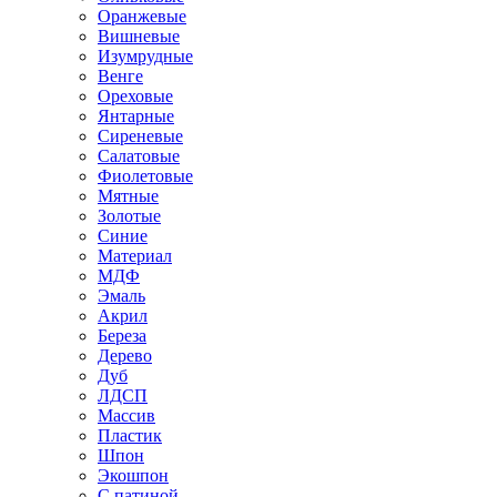
Оранжевые
Вишневые
Изумрудные
Венге
Ореховые
Янтарные
Сиреневые
Салатовые
Фиолетовые
Мятные
Золотые
Синие
Материал
МДФ
Эмаль
Акрил
Береза
Дерево
Дуб
ЛДСП
Массив
Пластик
Шпон
Экошпон
С патиной