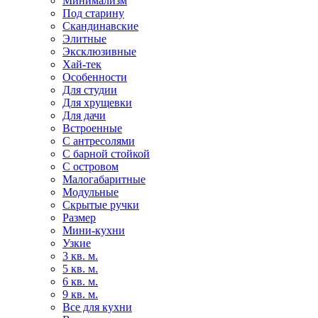
Минимализм
Под старину
Скандинавские
Элитные
Эксклюзивные
Хай-тек
Особенности
Для студии
Для хрущевки
Для дачи
Встроенные
С антресолями
С барной стойкой
С островом
Малогабаритные
Модульные
Скрытые ручки
Размер
Мини-кухни
Узкие
3 кв. м.
5 кв. м.
6 кв. м.
9 кв. м.
Все для кухни