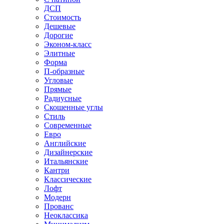
ДСП
Стоимость
Дешевые
Дорогие
Эконом-класс
Элитные
Форма
П-образные
Угловые
Прямые
Радиусные
Скошенные углы
Стиль
Современные
Евро
Английские
Дизайнерские
Итальянские
Кантри
Классические
Лофт
Модерн
Прованс
Неоклассика