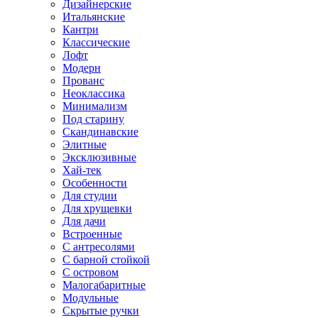
Дизайнерские
Итальянские
Кантри
Классические
Лофт
Модерн
Прованс
Неоклассика
Минимализм
Под старину
Скандинавские
Элитные
Эксклюзивные
Хай-тек
Особенности
Для студии
Для хрущевки
Для дачи
Встроенные
С антресолями
С барной стойкой
С островом
Малогабаритные
Модульные
Скрытые ручки