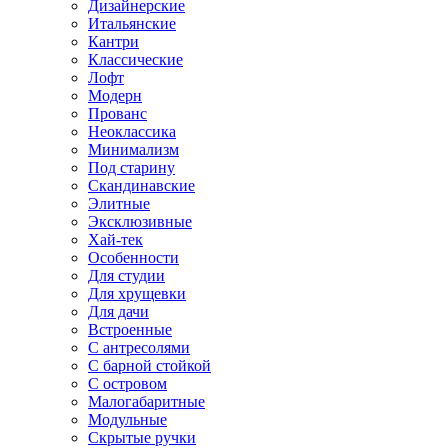
Дизайнерские
Итальянские
Кантри
Классические
Лофт
Модерн
Прованс
Неоклассика
Минимализм
Под старину
Скандинавские
Элитные
Эксклюзивные
Хай-тек
Особенности
Для студии
Для хрущевки
Для дачи
Встроенные
С антресолями
С барной стойкой
С островом
Малогабаритные
Модульные
Скрытые ручки