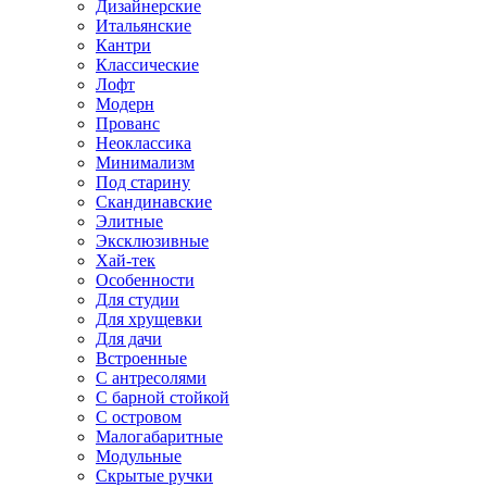
Дизайнерские
Итальянские
Кантри
Классические
Лофт
Модерн
Прованс
Неоклассика
Минимализм
Под старину
Скандинавские
Элитные
Эксклюзивные
Хай-тек
Особенности
Для студии
Для хрущевки
Для дачи
Встроенные
С антресолями
С барной стойкой
С островом
Малогабаритные
Модульные
Скрытые ручки