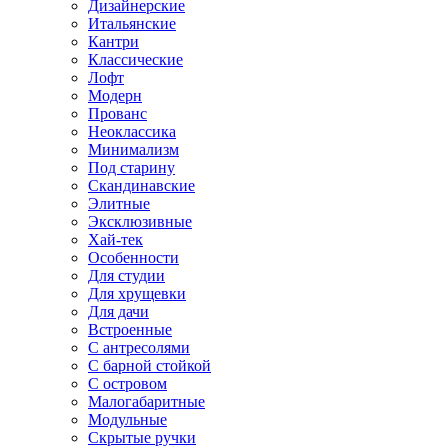
Дизайнерские
Итальянские
Кантри
Классические
Лофт
Модерн
Прованс
Неоклассика
Минимализм
Под старину
Скандинавские
Элитные
Эксклюзивные
Хай-тек
Особенности
Для студии
Для хрущевки
Для дачи
Встроенные
С антресолями
С барной стойкой
С островом
Малогабаритные
Модульные
Скрытые ручки