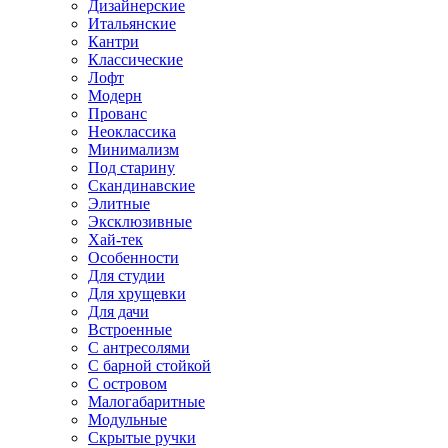
Дизайнерские
Итальянские
Кантри
Классические
Лофт
Модерн
Прованс
Неоклассика
Минимализм
Под старину
Скандинавские
Элитные
Эксклюзивные
Хай-тек
Особенности
Для студии
Для хрущевки
Для дачи
Встроенные
С антресолями
С барной стойкой
С островом
Малогабаритные
Модульные
Скрытые ручки