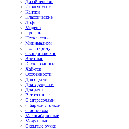
Дизайнерские
Итальянские
Кантри
Классические
Лофт
Модерн
Прованс
Неоклассика
Минимализм
Под старину
Скандинавские
Элитные
Эксклюзивные
Хай-тек
Особенности
Для студии
Для хрущевки
Для дачи
Встроенные
С антресолями
С барной стойкой
С островом
Малогабаритные
Модульные
Скрытые ручки