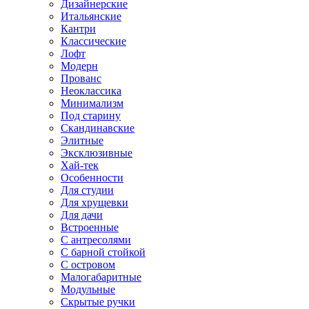
Дизайнерские
Итальянские
Кантри
Классические
Лофт
Модерн
Прованс
Неоклассика
Минимализм
Под старину
Скандинавские
Элитные
Эксклюзивные
Хай-тек
Особенности
Для студии
Для хрущевки
Для дачи
Встроенные
С антресолями
С барной стойкой
С островом
Малогабаритные
Модульные
Скрытые ручки