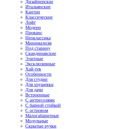
Дизайнерские
Итальянские
Кантри
Классические
Лофт
Модерн
Прованс
Неоклассика
Минимализм
Под старину
Скандинавские
Элитные
Эксклюзивные
Хай-тек
Особенности
Для студии
Для хрущевки
Для дачи
Встроенные
С антресолями
С барной стойкой
С островом
Малогабаритные
Модульные
Скрытые ручки