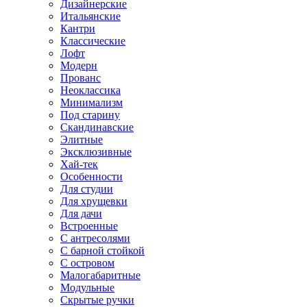
Дизайнерские
Итальянские
Кантри
Классические
Лофт
Модерн
Прованс
Неоклассика
Минимализм
Под старину
Скандинавские
Элитные
Эксклюзивные
Хай-тек
Особенности
Для студии
Для хрущевки
Для дачи
Встроенные
С антресолями
С барной стойкой
С островом
Малогабаритные
Модульные
Скрытые ручки