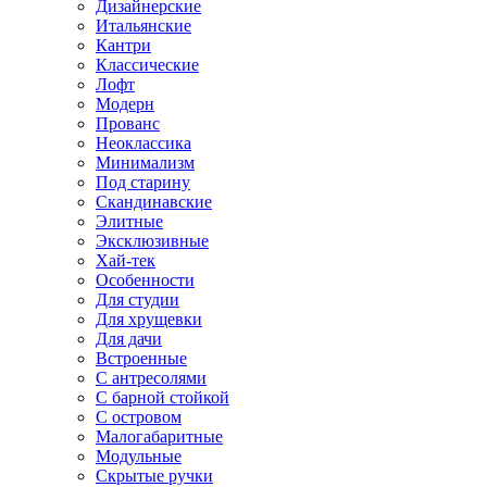
Дизайнерские
Итальянские
Кантри
Классические
Лофт
Модерн
Прованс
Неоклассика
Минимализм
Под старину
Скандинавские
Элитные
Эксклюзивные
Хай-тек
Особенности
Для студии
Для хрущевки
Для дачи
Встроенные
С антресолями
С барной стойкой
С островом
Малогабаритные
Модульные
Скрытые ручки