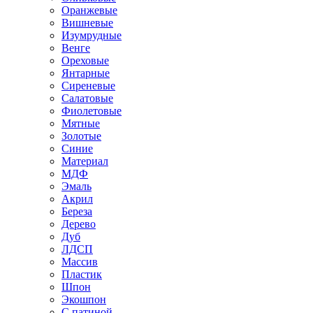
Оранжевые
Вишневые
Изумрудные
Венге
Ореховые
Янтарные
Сиреневые
Салатовые
Фиолетовые
Мятные
Золотые
Синие
Материал
МДФ
Эмаль
Акрил
Береза
Дерево
Дуб
ЛДСП
Массив
Пластик
Шпон
Экошпон
С патиной