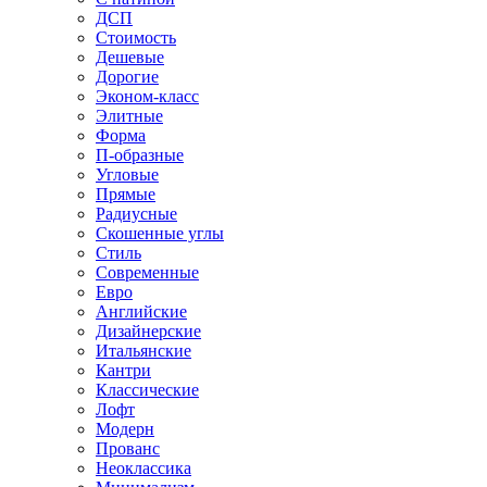
ДСП
Стоимость
Дешевые
Дорогие
Эконом-класс
Элитные
Форма
П-образные
Угловые
Прямые
Радиусные
Скошенные углы
Стиль
Современные
Евро
Английские
Дизайнерские
Итальянские
Кантри
Классические
Лофт
Модерн
Прованс
Неоклассика