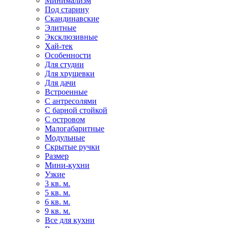
Минимализм
Под старину
Скандинавские
Элитные
Эксклюзивные
Хай-тек
Особенности
Для студии
Для хрущевки
Для дачи
Встроенные
С антресолями
С барной стойкой
С островом
Малогабаритные
Модульные
Скрытые ручки
Размер
Мини-кухни
Узкие
3 кв. м.
5 кв. м.
6 кв. м.
9 кв. м.
Все для кухни