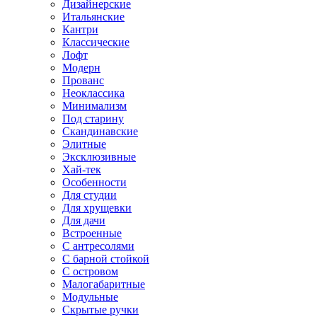
Дизайнерские
Итальянские
Кантри
Классические
Лофт
Модерн
Прованс
Неоклассика
Минимализм
Под старину
Скандинавские
Элитные
Эксклюзивные
Хай-тек
Особенности
Для студии
Для хрущевки
Для дачи
Встроенные
С антресолями
С барной стойкой
С островом
Малогабаритные
Модульные
Скрытые ручки