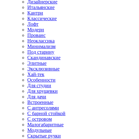
Дизайнерские
Итальянские
Кантри
Классические
Лофт
Модерн
Прованс
Неоклассика
Минимализм
Под старину
Скандинавские
Элитные
Эксклюзивные
Хай-тек
Особенности
Для студии
Для хрущевки
Для дачи
Встроенные
С антресолями
С барной стойкой
С островом
Малогабаритные
Модульные
Скрытые ручки