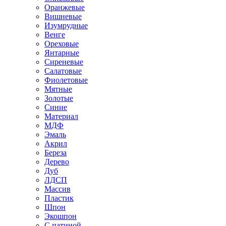
Оранжевые
Вишневые
Изумрудные
Венге
Ореховые
Янтарные
Сиреневые
Салатовые
Фиолетовые
Мятные
Золотые
Синие
Материал
МДФ
Эмаль
Акрил
Береза
Дерево
Дуб
ЛДСП
Массив
Пластик
Шпон
Экошпон
С патиной