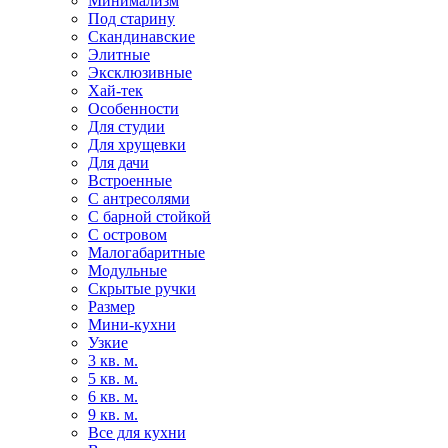
Минимализм
Под старину
Скандинавские
Элитные
Эксклюзивные
Хай-тек
Особенности
Для студии
Для хрущевки
Для дачи
Встроенные
С антресолями
С барной стойкой
С островом
Малогабаритные
Модульные
Скрытые ручки
Размер
Мини-кухни
Узкие
3 кв. м.
5 кв. м.
6 кв. м.
9 кв. м.
Все для кухни