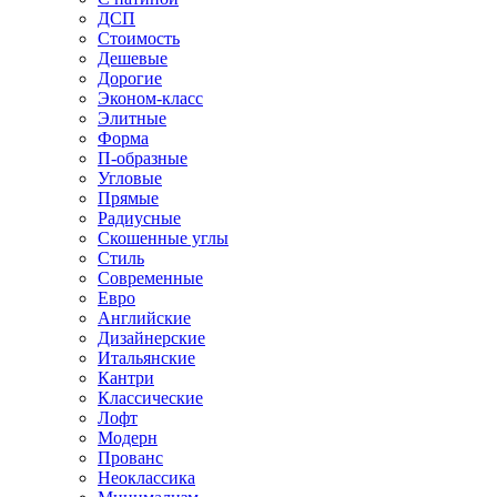
ДСП
Стоимость
Дешевые
Дорогие
Эконом-класс
Элитные
Форма
П-образные
Угловые
Прямые
Радиусные
Скошенные углы
Стиль
Современные
Евро
Английские
Дизайнерские
Итальянские
Кантри
Классические
Лофт
Модерн
Прованс
Неоклассика