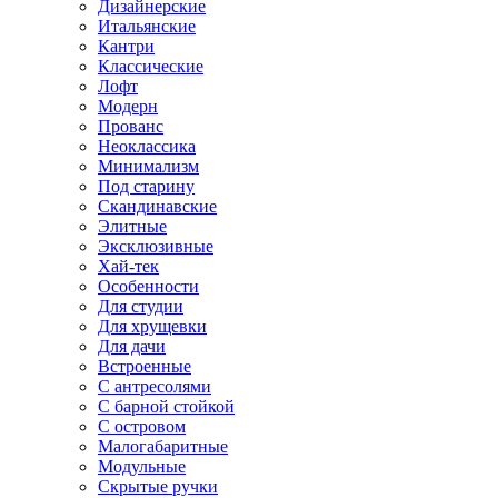
Дизайнерские
Итальянские
Кантри
Классические
Лофт
Модерн
Прованс
Неоклассика
Минимализм
Под старину
Скандинавские
Элитные
Эксклюзивные
Хай-тек
Особенности
Для студии
Для хрущевки
Для дачи
Встроенные
С антресолями
С барной стойкой
С островом
Малогабаритные
Модульные
Скрытые ручки