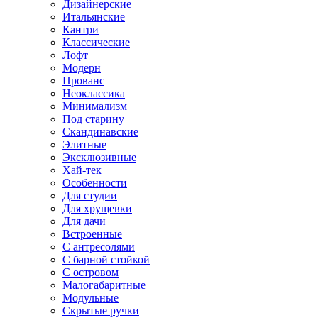
Дизайнерские
Итальянские
Кантри
Классические
Лофт
Модерн
Прованс
Неоклассика
Минимализм
Под старину
Скандинавские
Элитные
Эксклюзивные
Хай-тек
Особенности
Для студии
Для хрущевки
Для дачи
Встроенные
С антресолями
С барной стойкой
С островом
Малогабаритные
Модульные
Скрытые ручки