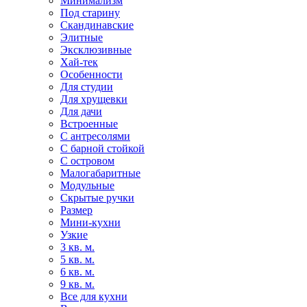
Минимализм
Под старину
Скандинавские
Элитные
Эксклюзивные
Хай-тек
Особенности
Для студии
Для хрущевки
Для дачи
Встроенные
С антресолями
С барной стойкой
С островом
Малогабаритные
Модульные
Скрытые ручки
Размер
Мини-кухни
Узкие
3 кв. м.
5 кв. м.
6 кв. м.
9 кв. м.
Все для кухни