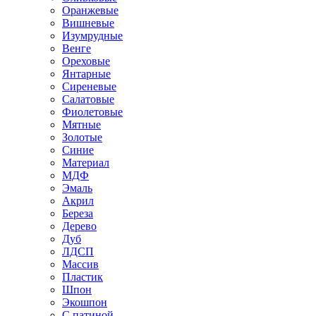
Оранжевые
Вишневые
Изумрудные
Венге
Ореховые
Янтарные
Сиреневые
Салатовые
Фиолетовые
Мятные
Золотые
Синие
Материал
МДФ
Эмаль
Акрил
Береза
Дерево
Дуб
ЛДСП
Массив
Пластик
Шпон
Экошпон
С патиной