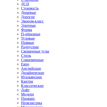
ДСП
Стоимость
Дешевые
Дорогие
Эконом-класс
Элитные
Форма
П-образные
Угловые
Прямые
Радиусные
Скошенные углы
Стиль
Современные
Евро
Английские
Дизайнерские
Итальянские
Кантри
Классические
Лофт
Модерн
Прованс
Неоклассика