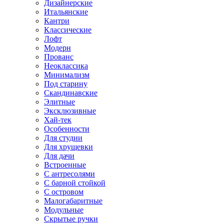
Дизайнерские
Итальянские
Кантри
Классические
Лофт
Модерн
Прованс
Неоклассика
Минимализм
Под старину
Скандинавские
Элитные
Эксклюзивные
Хай-тек
Особенности
Для студии
Для хрущевки
Для дачи
Встроенные
С антресолями
С барной стойкой
С островом
Малогабаритные
Модульные
Скрытые ручки