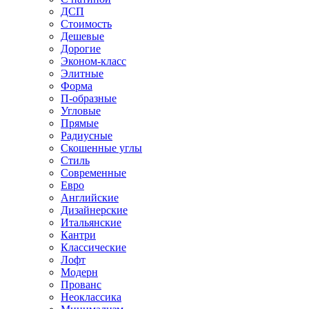
ДСП
Стоимость
Дешевые
Дорогие
Эконом-класс
Элитные
Форма
П-образные
Угловые
Прямые
Радиусные
Скошенные углы
Стиль
Современные
Евро
Английские
Дизайнерские
Итальянские
Кантри
Классические
Лофт
Модерн
Прованс
Неоклассика