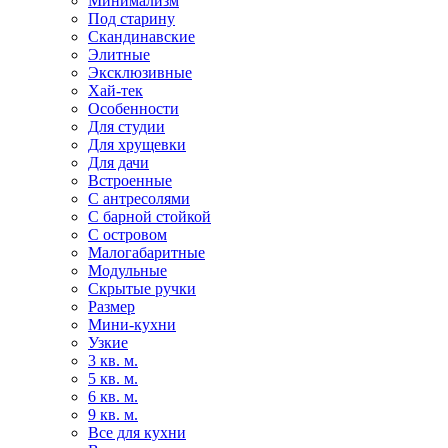
Минимализм
Под старину
Скандинавские
Элитные
Эксклюзивные
Хай-тек
Особенности
Для студии
Для хрущевки
Для дачи
Встроенные
С антресолями
С барной стойкой
С островом
Малогабаритные
Модульные
Скрытые ручки
Размер
Мини-кухни
Узкие
3 кв. м.
5 кв. м.
6 кв. м.
9 кв. м.
Все для кухни