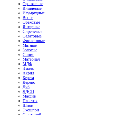
Оранжевые
Вишневые
Изумрудные
Венге
Ореховые
Янтарные
Сиреневые
Салатовые
Фиолетовые
Мятные
Золотые
Синие
Материал
МДФ
Эмаль
Акрил
Береза
Дерево
Дуб
ЛДСП
Массив
Пластик
Шпон
Экошпон
С патиной