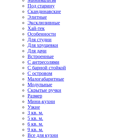
Минимализм
Под старину
Скандинавские
Элитные
Эксклюзивные
Хай-тек
Особенности
Для студии
Для хрущевки
Для дачи
Встроенные
С антресолями
С барной стойкой
С островом
Малогабаритные
Модульные
Скрытые ручки
Размер
Мини-кухни
Узкие
3 кв. м.
5 кв. м.
6 кв. м.
9 кв. м.
Все для кухни