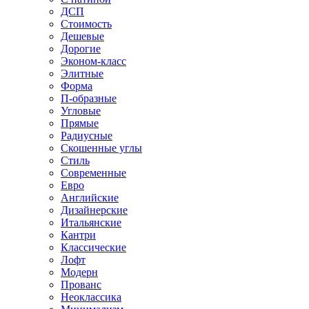
ДСП
Стоимость
Дешевые
Дорогие
Эконом-класс
Элитные
Форма
П-образные
Угловые
Прямые
Радиусные
Скошенные углы
Стиль
Современные
Евро
Английские
Дизайнерские
Итальянские
Кантри
Классические
Лофт
Модерн
Прованс
Неоклассика