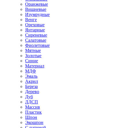
Оранжевые
Вишневые
Изумрудные
Венге
Ореховые
Янтарные
Сиреневые
Салатовые
Фиолетовые
Мятные
Золотые
Синие
Материал
МДФ
Эмаль
Акрил
Береза
Дерево
Дуб
ЛДСП
Массив
Пластик
Шпон
Экошпон
С патиной