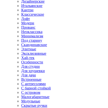
Дизайнерские
Итальянские
Кантри
Классические
Лофт
Модерн
Прованс
Неоклассика
Минимализм
Под старину
Скандинавские
Элитные
Эксклюзивные
Хай-тек
Особенности
Для студии
Для хрущевки
Для дачи
Встроенные
С антресолями
С барной стойкой
С островом
Малогабаритные
Модульные
Скрытые ручки