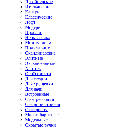
Дизайнерские
Итальянские
Кантри
Классические
Лофт
Модерн
Прованс
Неоклассика
Минимализм
Под старину
Скандинавские
Элитные
Эксклюзивные
Хай-тек
Особенности
Для студии
Для хрущевки
Для дачи
Встроенные
С антресолями
С барной стойкой
С островом
Малогабаритные
Модульные
Скрытые ручки