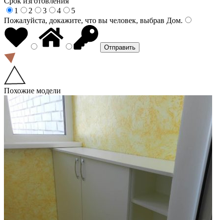
Срок изготовления
1
2
3
4
5
Пожалуйста, докажите, что вы человек, выбрав
Дом
.
Похожие модели