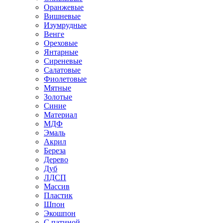
Оранжевые
Вишневые
Изумрудные
Венге
Ореховые
Янтарные
Сиреневые
Салатовые
Фиолетовые
Мятные
Золотые
Синие
Материал
МДФ
Эмаль
Акрил
Береза
Дерево
Дуб
ЛДСП
Массив
Пластик
Шпон
Экошпон
С патиной