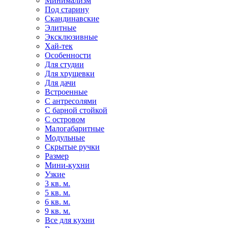
Минимализм
Под старину
Скандинавские
Элитные
Эксклюзивные
Хай-тек
Особенности
Для студии
Для хрущевки
Для дачи
Встроенные
С антресолями
С барной стойкой
С островом
Малогабаритные
Модульные
Скрытые ручки
Размер
Мини-кухни
Узкие
3 кв. м.
5 кв. м.
6 кв. м.
9 кв. м.
Все для кухни