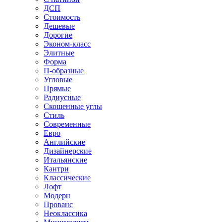
ДСП
Стоимость
Дешевые
Дорогие
Эконом-класс
Элитные
Форма
П-образные
Угловые
Прямые
Радиусные
Скошенные углы
Стиль
Современные
Евро
Английские
Дизайнерские
Итальянские
Кантри
Классические
Лофт
Модерн
Прованс
Неоклассика