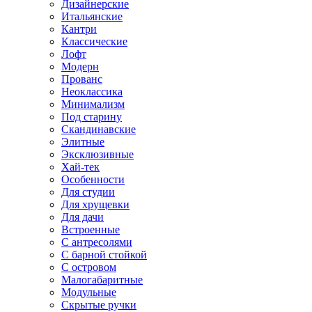
Дизайнерские
Итальянские
Кантри
Классические
Лофт
Модерн
Прованс
Неоклассика
Минимализм
Под старину
Скандинавские
Элитные
Эксклюзивные
Хай-тек
Особенности
Для студии
Для хрущевки
Для дачи
Встроенные
С антресолями
С барной стойкой
С островом
Малогабаритные
Модульные
Скрытые ручки