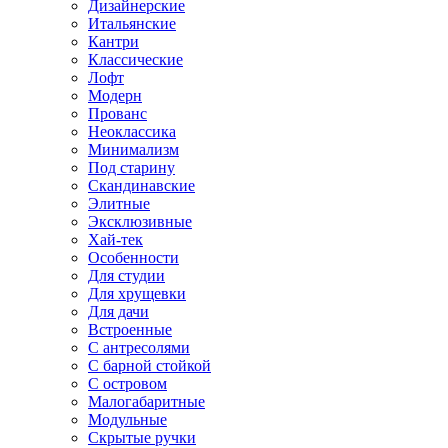
Дизайнерские
Итальянские
Кантри
Классические
Лофт
Модерн
Прованс
Неоклассика
Минимализм
Под старину
Скандинавские
Элитные
Эксклюзивные
Хай-тек
Особенности
Для студии
Для хрущевки
Для дачи
Встроенные
С антресолями
С барной стойкой
С островом
Малогабаритные
Модульные
Скрытые ручки