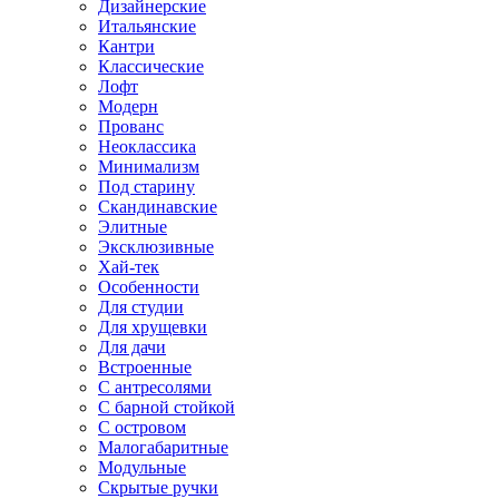
Дизайнерские
Итальянские
Кантри
Классические
Лофт
Модерн
Прованс
Неоклассика
Минимализм
Под старину
Скандинавские
Элитные
Эксклюзивные
Хай-тек
Особенности
Для студии
Для хрущевки
Для дачи
Встроенные
С антресолями
С барной стойкой
С островом
Малогабаритные
Модульные
Скрытые ручки