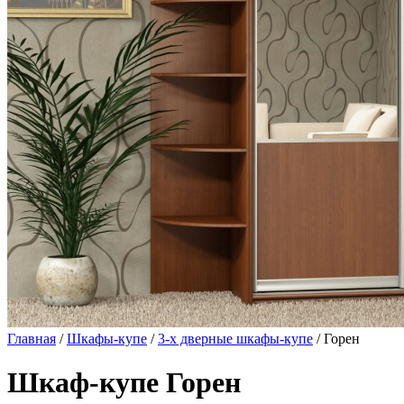
Главная
/
Шкафы-купе
/
3-х дверные шкафы-купе
/ Горен
Шкаф-купе Горен