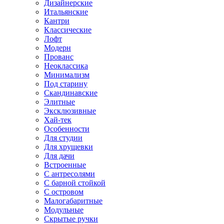
Дизайнерские
Итальянские
Кантри
Классические
Лофт
Модерн
Прованс
Неоклассика
Минимализм
Под старину
Скандинавские
Элитные
Эксклюзивные
Хай-тек
Особенности
Для студии
Для хрущевки
Для дачи
Встроенные
С антресолями
С барной стойкой
С островом
Малогабаритные
Модульные
Скрытые ручки